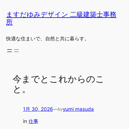
内
容
ますだゆみデザイン 二級建築士事務
を
所
ス
キ
快適な住まいで、自然と共に暮らす。
ッ
プ
今までとこれからのこ
と。
1月 30, 2026
—
yumi masuda
by
in
仕事