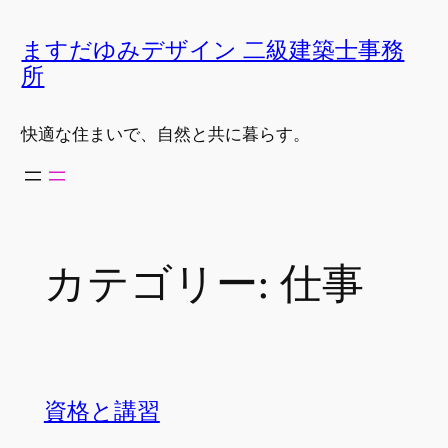
内
容
ますだゆみデザイン 二級建築士事務
を
所
ス
キ
快適な住まいで、自然と共に暮らす。
ッ
プ
カテゴリー:
仕事
資格と講習